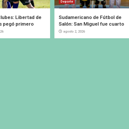
Deporte
lubes: Libertad de
Sudamericano de Fútbol de
s pegó primero
Salón: San Miguel fue cuarto
026
agosto 2, 2026