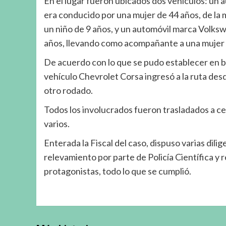
En el lugar fueron ubicados dos vehículos: un 
era conducido por una mujer de 44 años, de la
un niño de 9 años, y un automóvil marca Volks
años, llevando como acompañante a una mujer 
De acuerdo con lo que se pudo establecer en 
vehículo Chevrolet Corsa ingresó a la ruta des
otro rodado.
Todos los involucrados fueron trasladados a c
varios.
Enterada la Fiscal del caso, dispuso varias dil
relevamiento por parte de Policía Científica y
protagonistas, todo lo que se cumplió.