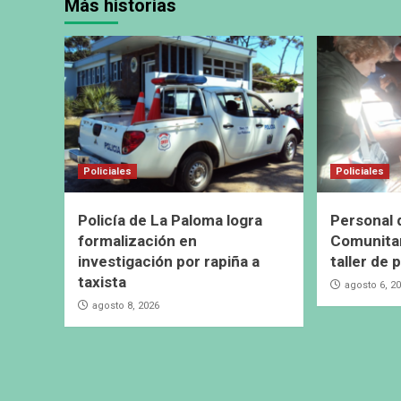
Más historias
Policiales
Policiales
Policía de La Paloma logra
Personal 
formalización en
Comunitar
investigación por rapiña a
taller de 
taxista
agosto 6, 2
agosto 8, 2026