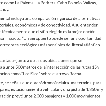
to como La Paloma, La Pedrera, Cabo Polonio, Valizas,
 Chuy.
iental incluya una comparación rigurosa de alternativas
ritoriales, económicos y de conectividad. A su entender,
 técnicamente que el sitio elegido es la mejor opción
enor impacto. “Un aeropuerto puede ser una oportunidad
corredores ecológicos más sensibles del litoral atlántico
cartada– junto a otras dos ubicaciones que se
 a unos 500 metros de la intersección de las rutas 15 y
ocido como “Los Silos” sobre el arroyo Rocha.
 se señala que el aeródromo incluirá una terminal para
gares, estacionamiento vehicular y una pista de 1.350 m y
eración prevé unos 2.000 pasajeros y 1.000 movimientos