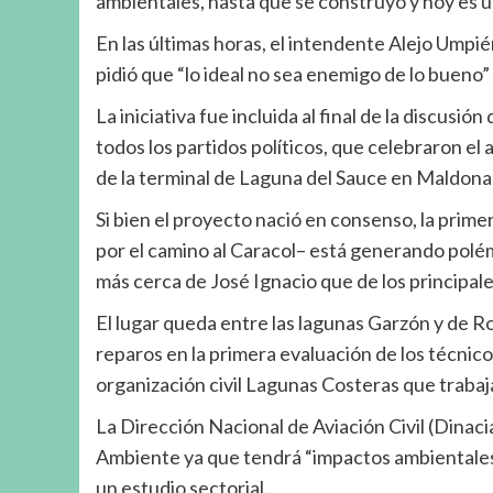
ambientales, hasta que se construyó y hoy es un
En las últimas horas, el intendente Alejo Umpié
pidió que “lo ideal no sea enemigo de lo bueno”
La iniciativa fue incluida al final de la discusi
todos los partidos políticos, que celebraron e
de la terminal de Laguna del Sauce en Maldona
Si bien el proyecto nació en consenso, la prim
por el camino al Caracol– está generando pol
más cerca de José Ignacio que de los principale
El lugar queda entre las lagunas Garzón y de 
reparos en la primera evaluación de los técnic
organización civil Lagunas Costeras que trabaj
La Dirección Nacional de Aviación Civil (Dinac
Ambiente ya que tendrá “impactos ambientales 
un estudio sectorial.