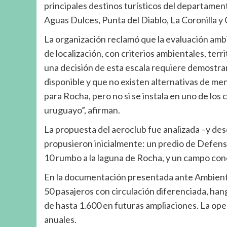
principales destinos turísticos del departamen
Aguas Dulces, Punta del Diablo, La Coronilla y
La organización reclamó que la evaluación amb
de localización, con criterios ambientales, ter
una decisión de esta escala requiere demostrar
disponible y que no existen alternativas de m
para Rocha, pero no si se instala en uno de los 
uruguayo”, afirman.
La propuesta del aeroclub fue analizada –y des
propusieron inicialmente: un predio de Defensa
10 rumbo a la laguna de Rocha, y un campo con
En la documentación presentada ante Ambiente,
50 pasajeros con circulación diferenciada, han
de hasta 1.600 en futuras ampliaciones. La op
anuales.