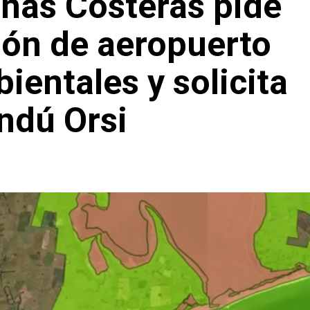
nas Costeras pide
ión de aeropuerto
ientales y solicita
ndú Orsi