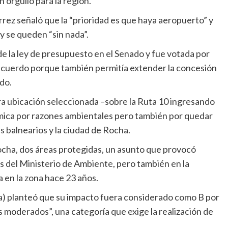
 orgullo para la región.
rrez señaló que la “prioridad es que haya aeropuerto” y
 y se queden “sin nada”.
ón de la ley de presupuesto en el Senado y fue votada por
l acuerdo porque también permitía extender la concesión
do.
era ubicación seleccionada –sobre la Ruta 10 ingresando
émica por razones ambientales pero también por quedar
s balnearios y la ciudad de Rocha.
Rocha, dos áreas protegidas, un asunto que provocó
os del Ministerio de Ambiente, pero también en la
a en la zona hace 23 años.
ia) planteó que su impacto fuera considerado como B por
moderados”, una categoría que exige la realización de