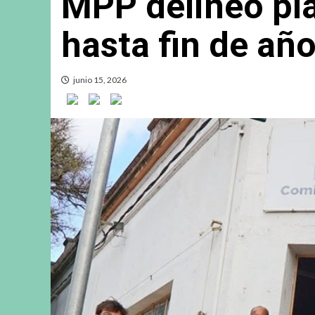
MPP delineó pla
hasta fin de añ
junio 15, 2026