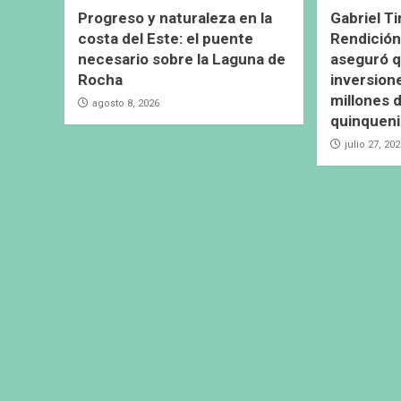
Progreso y naturaleza en la
Gabriel Ti
costa del Este: el puente
Rendición
necesario sobre la Laguna de
aseguró q
Rocha
inversion
millones d
agosto 8, 2026
quinquen
julio 27, 20