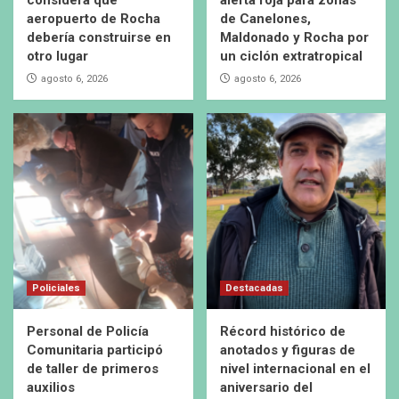
considera que
alerta roja para zonas
aeropuerto de Rocha
de Canelones,
debería construirse en
Maldonado y Rocha por
otro lugar
un ciclón extratropical
agosto 6, 2026
agosto 6, 2026
Policiales
Destacadas
Personal de Policía
Récord histórico de
Comunitaria participó
anotados y figuras de
de taller de primeros
nivel internacional en el
auxilios
aniversario del