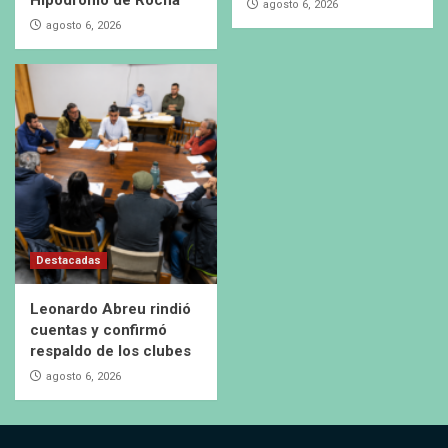
agosto 6, 2026
agosto 6, 2026
Destacadas
Leonardo Abreu rindió
cuentas y confirmó
respaldo de los clubes
agosto 6, 2026