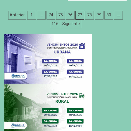
Paginación
…
77
…
Anterior
1
74
75
76
78
79
80
de
116
Siguiente
entradas