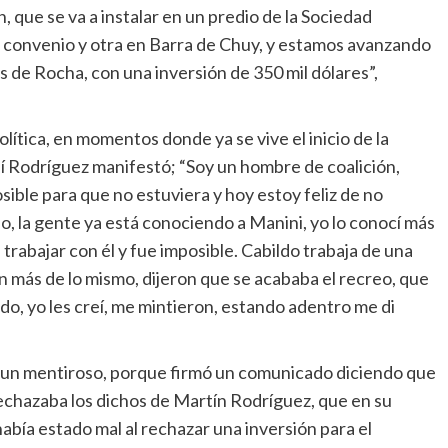
 que se va a instalar en un predio de la Sociedad
convenio y otra en Barra de Chuy, y estamos avanzando
es de Rocha, con una inversión de 350 mil dólares”,
ítica, en momentos donde ya se vive el inicio de la
llí Rodríguez manifestó; “Soy un hombre de coalición,
sible para que no estuviera y hoy estoy feliz de no
ndo, la gente ya está conociendo a Manini, yo lo conocí más
trabajar con él y fue imposible. Cabildo trabaja de una
n más de lo mismo, dijeron que se acababa el recreo, que
ido, yo les creí, me mintieron, estando adentro me di
s un mentiroso, porque firmó un comunicado diciendo que
chazaba los dichos de Martín Rodríguez, que en su
bía estado mal al rechazar una inversión para el