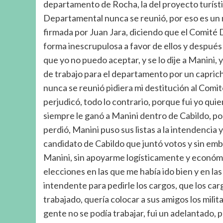
departamento de Rocha, la del proyecto turíst
Departamental nunca se reunió, por eso es un 
firmada por Juan Jara, diciendo que el Comité 
forma inescrupulosa a favor de ellos y después
que yo no puedo aceptar, y se lo dije a Manini, 
de trabajo para el departamento por un capri
nunca se reunió pidiera mi destitución al Comi
perjudicó, todo lo contrario, porque fui yo quie
siempre le ganó a Manini dentro de Cabildo, po
perdió, Manini puso sus listas a la intendencia y
candidato de Cabildo que juntó votos y sin em
Manini, sin apoyarme logísticamente y económ
elecciones en las que me había ido bien y en las 
intendente para pedirle los cargos, que los carg
trabajado, quería colocar a sus amigos los milit
gente no se podía trabajar, fui un adelantado, 