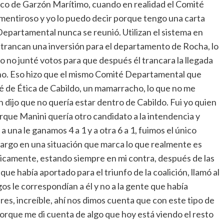
ico de Garzón Marítimo, cuando en realidad el Comité
mentiroso y yo lo puedo decir porque tengo una carta
Departamental nunca se reunió. Utilizan el sistema en
 trancan una inversión para el departamento de Rocha, lo
yo no junté votos para que después él trancara la llegada
cho. Eso hizo que el mismo Comité Departamental que
té de Ética de Cabildo, un mamarracho, lo que no me
n dijo que no quería estar dentro de Cabildo. Fui yo quien
rque Manini quería otro candidato a la intendencia y
 a una le ganamos 4 a 1 y a otra 6 a 1, fuimos el único
bargo en una situación que marca lo que realmente es
icamente, estando siempre en mi contra, después de las
que había aportado para el triunfo de la coalición, llamó al
os le correspondían a él y no a la gente que había
ares, increíble, ahí nos dimos cuenta que con este tipo de
porque me di cuenta de algo que hoy está viendo el resto