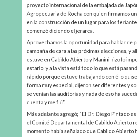
proyecto internacional de la embajada de Japón,
Agropecuaria de Rocha con quien firmamos un 
en la construcción de un lugar para los feriant
comenzó diciendo el jerarca.
Aprovechamos la oportunidad para hablar de pol
campaña de cara a las próximas elecciones, y a
estuve en Cabildo Abierto y Manini hizo lo impo
estarlo, y a la vista está todo lo que está pasa
rápido porque estuve trabajando con él o quise 
forma muy especial, dijeron ser diferentes y so
se venían las auditorías y nada de eso ha suced
cuenta y me fui”.
Más adelante agregó; “El Dr. Diego Pintado e
el Comité Departamental de Cabildo Abierto re
momento había señalado que Cabildo Abierto ha