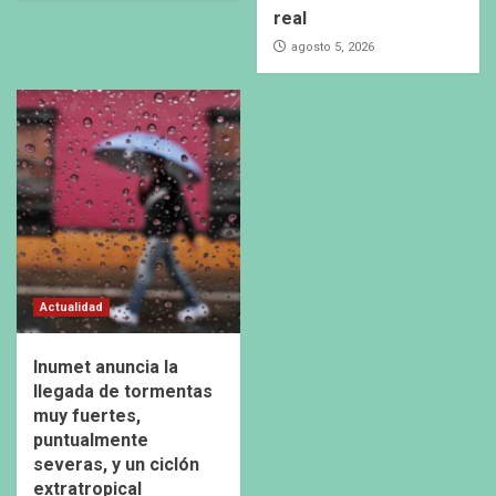
real
agosto 5, 2026
Actualidad
Inumet anuncia la
llegada de tormentas
muy fuertes,
puntualmente
severas, y un ciclón
extratropical