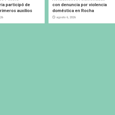
ia participó de
con denuncia por violencia
primeros auxilios
doméstica en Rocha
026
agosto 6, 2026