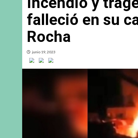
Incendio y trag
falleció en su c
Rocha
junio 19, 2023