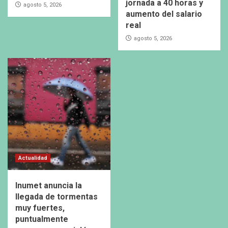
jornada a 40 horas y
agosto 5, 2026
aumento del salario
real
agosto 5, 2026
Actualidad
Inumet anuncia la
llegada de tormentas
muy fuertes,
puntualmente