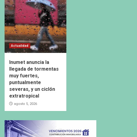
Actualidad
Inumet anuncia la
llegada de tormentas
muy fuertes,
puntualmente
severas, y un ciclón
extratropical
agosto 5, 2026