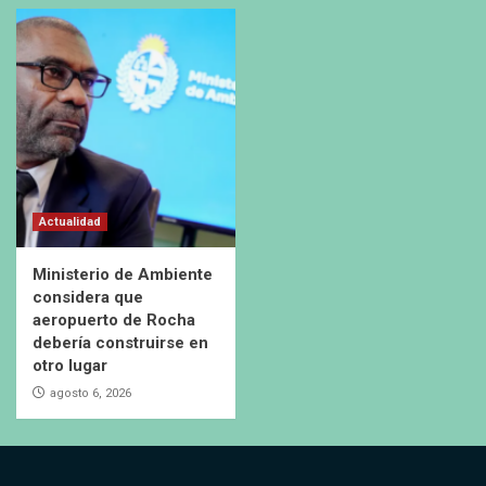
Actualidad
Ministerio de Ambiente
considera que
aeropuerto de Rocha
debería construirse en
otro lugar
agosto 6, 2026