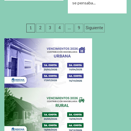
se pensaba...
Paginación
1
…
2
3
4
9
Siguiente
de
entradas