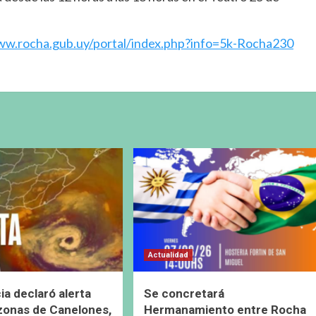
ww.rocha.gub.uy/portal/index.php?info=5k-Rocha230
Actualidad
ia declaró alerta
Se concretará
 zonas de Canelones,
Hermanamiento entre Rocha