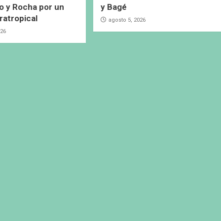
 y Rocha por un
y Bagé
ratropical
agosto 5, 2026
026