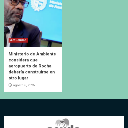
Actualidad
Ministerio de Ambiente
considera que
aeropuerto de Rocha
debería construirse en
otro lugar
agosto 6, 2026