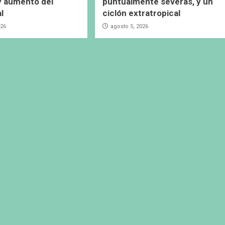
y aumento del
puntualmente severas, y un
al
ciclón extratropical
026
agosto 5, 2026