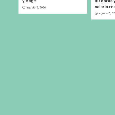
y Bagé
40 horas 
salario re
agosto 5, 2026
agosto 5, 2