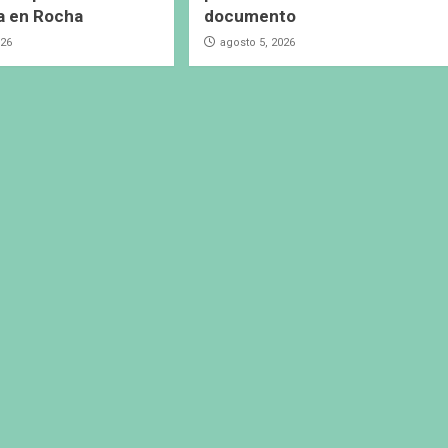
a en Rocha
documento
026
agosto 5, 2026