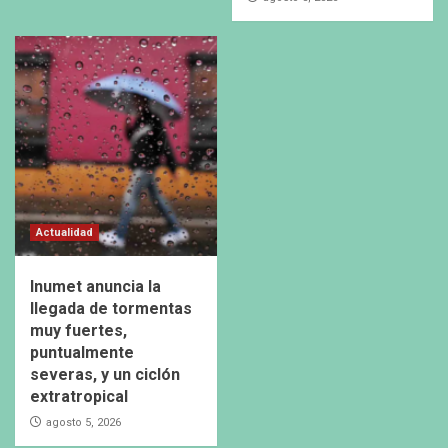
Actualidad
Inumet anuncia la
llegada de tormentas
muy fuertes,
puntualmente
severas, y un ciclón
extratropical
agosto 5, 2026