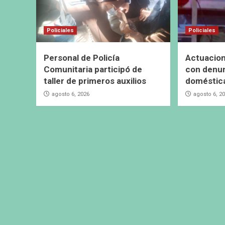
Policiales
Policiales
Personal de Policía
Actuacion
Comunitaria participó de
con denun
taller de primeros auxilios
doméstic
agosto 6, 2026
agosto 6, 2