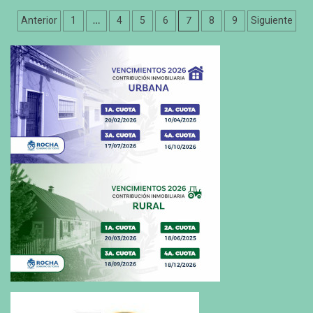
Paginación
…
7
Anterior
1
4
5
6
8
9
Siguiente
de
entradas