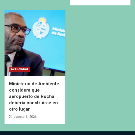
Actualidad
Ministerio de Ambiente
considera que
aeropuerto de Rocha
debería construirse en
otro lugar
agosto 6, 2026