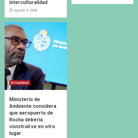
interculturalidad
agosto 9, 2026
Actualidad
Ministerio de
Ambiente considera
que aeropuerto de
Rocha debería
construirse en otro
lugar