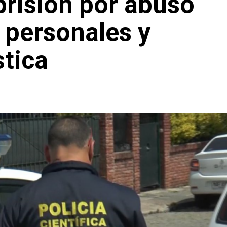
risión por abuso
s personales y
tica