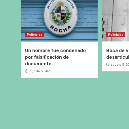
Policiales
Policiales
Un hombre fue condenado
Boca de v
por falsificación de
desarticu
documento
agosto 5, 2
agosto 5, 2026