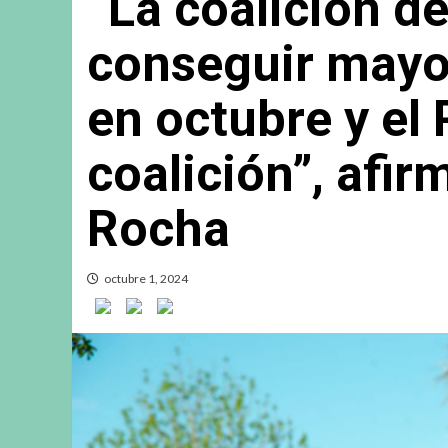
“La coalición d
conseguir mayo
en octubre y el 
coalición”, afi
Rocha
octubre 1, 2024