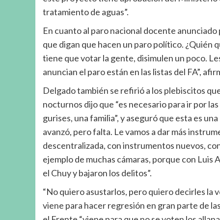
tratamiento de aguas”.
En cuanto al paro nacional docente anunciado 
que digan que hacen un paro político. ¿Quién q
tiene que votar la gente, disimulen un poco. Les
anuncian el paro están en las listas del FA”, afir
Delgado también se refirió a los plebiscitos qu
nocturnos dijo que “es necesario para ir por l
gurises, una familia”, y aseguró que esta es u
avanzó, pero falta. Le vamos a dar más instrum
descentralizada, con instrumentos nuevos, con 
ejemplo de muchas cámaras, porque con Luis Al
el Chuy y bajaron los delitos”.
“No quiero asustarlos, pero quiero decirles la 
viene para hacer regresión en gran parte de la
el Frente “viene para que no se voten los allana