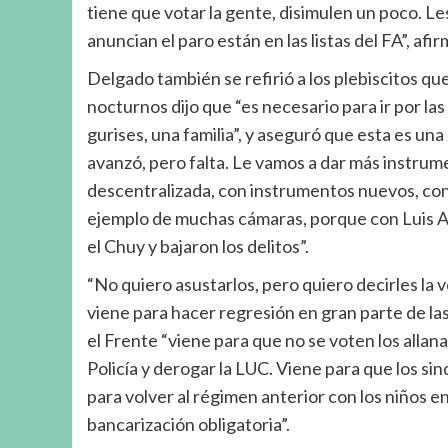
tiene que votar la gente, disimulen un poco. Les
anuncian el paro están en las listas del FA”, afir
Delgado también se refirió a los plebiscitos qu
nocturnos dijo que “es necesario para ir por l
gurises, una familia”, y aseguró que esta es u
avanzó, pero falta. Le vamos a dar más instrum
descentralizada, con instrumentos nuevos, con 
ejemplo de muchas cámaras, porque con Luis Al
el Chuy y bajaron los delitos”.
“No quiero asustarlos, pero quiero decirles la 
viene para hacer regresión en gran parte de la
el Frente “viene para que no se voten los allana
Policía y derogar la LUC. Viene para que los si
para volver al régimen anterior con los niños en
bancarización obligatoria”.