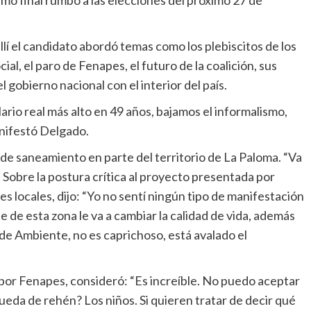
ramo final rumbo a las elecciones del próximo 27 de
 allí el candidato abordó temas como los plebiscitos de los
ial, el paro de Fenapes, el futuro de la coalición, sus
l gobierno nacional con el interior del país.
ario real más alto en 49 años, bajamos el informalismo,
anifestó Delgado.
o de saneamiento en parte del territorio de La Paloma. “Va
Sobre la postura crítica al proyecto presentada por
s locales, dijo: “Yo no sentí ningún tipo de manifestación
 de esta zona le va a cambiar la calidad de vida, además
de Ambiente, no es caprichoso, está avalado el
por Fenapes, consideró: “Es increíble. No puedo aceptar
ueda de rehén? Los niños. Si quieren tratar de decir qué