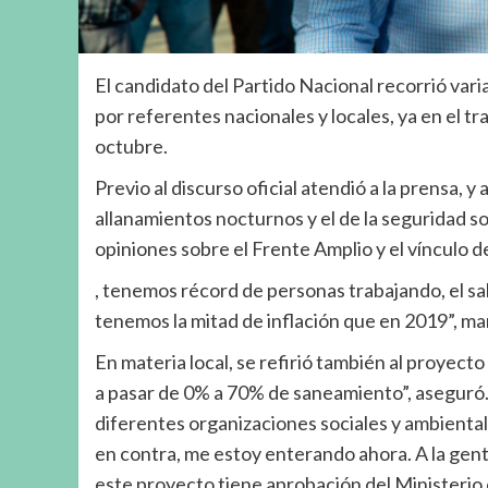
El candidato del Partido Nacional recorrió va
por referentes nacionales y locales, ya en el t
octubre.
Previo al discurso oficial atendió a la prensa, y
allanamientos nocturnos y el de la seguridad soc
opiniones sobre el Frente Amplio y el vínculo de
, tenemos récord de personas trabajando, el sal
tenemos la mitad de inflación que en 2019”, m
En materia local, se refirió también al proyect
a pasar de 0% a 70% de saneamiento”, aseguró. 
diferentes organizaciones sociales y ambientale
en contra, me estoy enterando ahora. A la gente
este proyecto tiene aprobación del Ministerio 