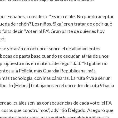
por Fenapes, consideró: “Es increíble. No puedo aceptar
ueda de rehén? Los niños. Si quieren tratar de decir qué
 falta decir ‘Voten al FA’. Gran parte de quienes hoy
mó.
e se votarán en octubre: sobre el de allanamientos
as bocas de pasta base cuando se escudan atrás de unos
na propuesta más en materia de seguridad: “El gobierno
entos a la Policía, más Guardia Republicana, más
más tecnología, con más cámaras. La ruta 9 va a ser un
berto [Heber] trabajamos en el corredor de ruta 9 hacia
verdad, cuáles son las consecuencias de cada voto: el FA
s cosas que construimos”, advirtió Delgado. Aseguró que
mientos nocturnos, para quitarle respaldo jurídico a la