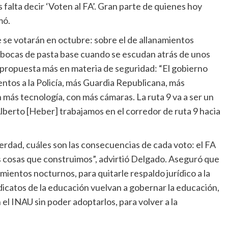
 falta decir ‘Voten al FA’. Gran parte de quienes hoy
mó.
e se votarán en octubre: sobre el de allanamientos
as bocas de pasta base cuando se escudan atrás de unos
na propuesta más en materia de seguridad: “El gobierno
entos a la Policía, más Guardia Republicana, más
más tecnología, con más cámaras. La ruta 9 va a ser un
berto [Heber] trabajamos en el corredor de ruta 9 hacia
verdad, cuáles son las consecuencias de cada voto: el FA
s cosas que construimos”, advirtió Delgado. Aseguró que
mientos nocturnos, para quitarle respaldo jurídico a la
ndicatos de la educación vuelvan a gobernar la educación,
 el INAU sin poder adoptarlos, para volver a la