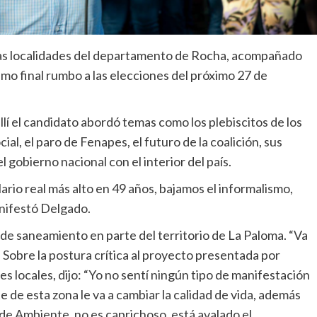
rias localidades del departamento de Rocha, acompañado
ramo final rumbo a las elecciones del próximo 27 de
 allí el candidato abordó temas como los plebiscitos de los
ial, el paro de Fenapes, el futuro de la coalición, sus
l gobierno nacional con el interior del país.
ario real más alto en 49 años, bajamos el informalismo,
anifestó Delgado.
o de saneamiento en parte del territorio de La Paloma. “Va
Sobre la postura crítica al proyecto presentada por
s locales, dijo: “Yo no sentí ningún tipo de manifestación
 de esta zona le va a cambiar la calidad de vida, además
de Ambiente, no es caprichoso, está avalado el