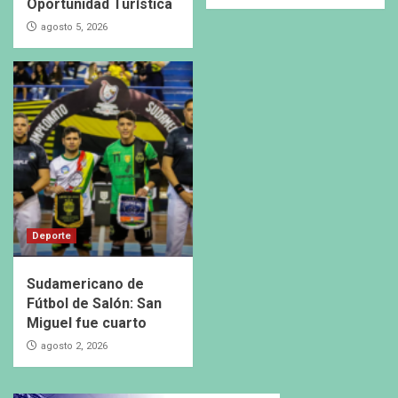
Oportunidad Turística
agosto 5, 2026
Deporte
Sudamericano de
Fútbol de Salón: San
Miguel fue cuarto
agosto 2, 2026