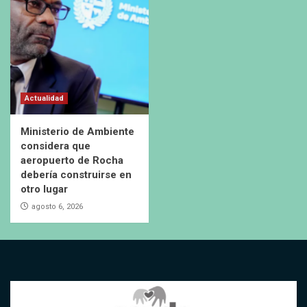
Actualidad
Ministerio de Ambiente
considera que
aeropuerto de Rocha
debería construirse en
otro lugar
agosto 6, 2026