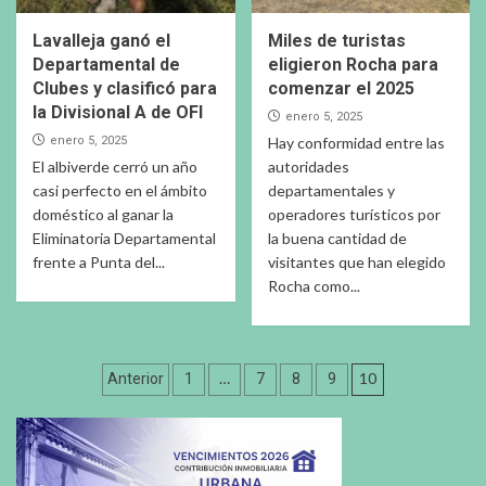
Lavalleja ganó el
Miles de turistas
Departamental de
eligieron Rocha para
Clubes y clasificó para
comenzar el 2025
la Divisional A de OFI
enero 5, 2025
enero 5, 2025
Hay conformidad entre las
El albiverde cerró un año
autoridades
casi perfecto en el ámbito
departamentales y
doméstico al ganar la
operadores turísticos por
Eliminatoria Departamental
la buena cantidad de
frente a Punta del...
visitantes que han elegido
Rocha como...
Paginación
…
10
Anterior
1
7
8
9
de
entradas