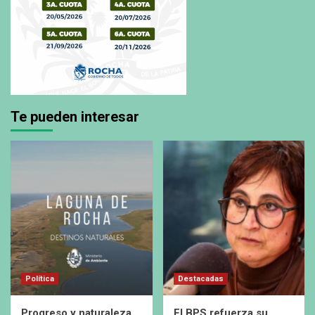
Te pueden interesar
Política
Destacadas
Progreso y naturaleza
El BPS refuerza su