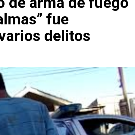
o de arma de fuego
almas” fue
arios delitos