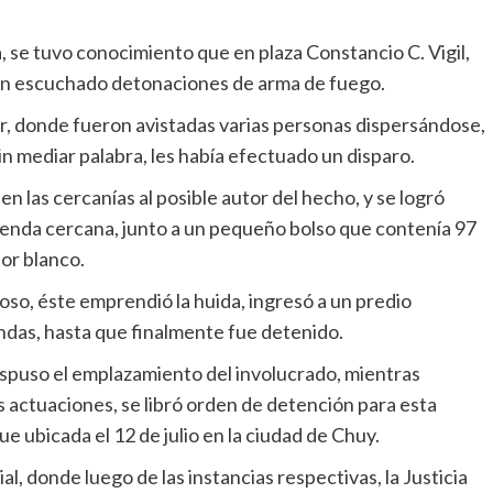
, se tuvo conocimiento que en plaza Constancio C. Vigil,
an escuchado detonaciones de arma de fuego.
gar, donde fueron avistadas varias personas dispersándose,
n mediar palabra, les había efectuado un disparo.
n las cercanías al posible autor del hecho, y se logró
vienda cercana, junto a un pequeño bolso que contenía 97
lor blanco.
so, éste emprendió la huida, ingresó a un predio
iendas, hasta que finalmente fue detenido.
dispuso el emplazamiento del involucrado, mientras
s actuaciones, se libró orden de detención para esta
e ubicada el 12 de julio en la ciudad de Chuy.
l, donde luego de las instancias respectivas, la Justicia