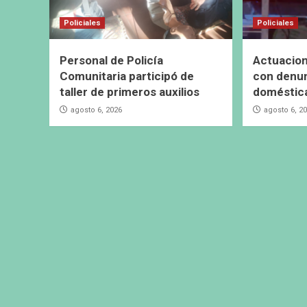
Policiales
Policiales
Personal de Policía
Actuacion
Comunitaria participó de
con denun
taller de primeros auxilios
doméstic
agosto 6, 2026
agosto 6, 2