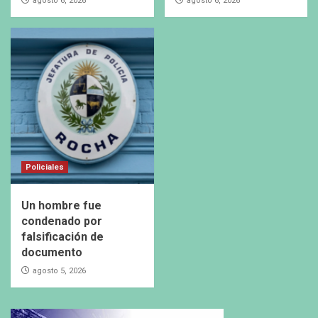
agosto 6, 2026
agosto 6, 2026
Policiales
Un hombre fue
condenado por
falsificación de
documento
agosto 5, 2026