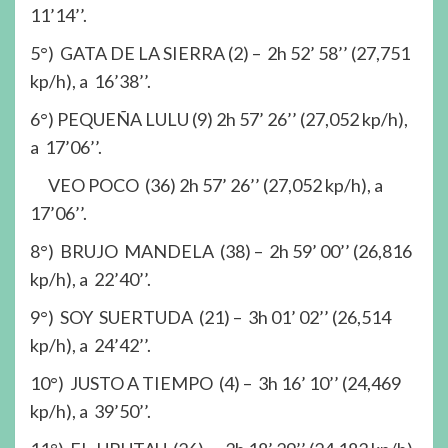
11’14’’.
5°) GATA DE LA SIERRA (2) – 2h 52’ 58’’ (27,751
kp/h), a 16’38’’.
6°) PEQUEÑA LULU (9) 2h 57’ 26’’ (27,052 kp/h),
a 17’06’’.
VEO POCO (36) 2h 57’ 26’’ (27,052 kp/h), a
17’06’’.
8°) BRUJO MANDELA (38) – 2h 59’ 00’’ (26,816
kp/h), a 22’40’’.
9°) SOY SUERTUDA (21) – 3h 01’ 02’’ (26,514
kp/h), a 24’42’’.
10°) JUSTO A TIEMPO (4) – 3h 16’ 10’’ (24,469
kp/h), a 39’50’’.