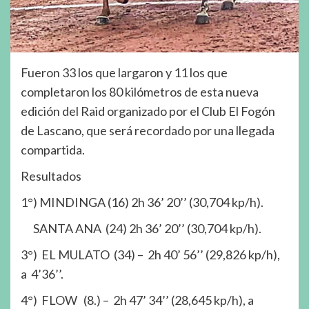
Fueron 33 los que largaron y 11 los que
completaron los 80 kilómetros de esta nueva
edición del Raid organizado por el Club El Fogón
de Lascano, que será recordado por una llegada
compartida.
Resultados
1°) MINDINGA (16) 2h 36’ 20’’ (30,704 kp/h).
SANTA ANA (24) 2h 36’ 20’’ (30,704 kp/h).
3°) EL MULATO (34) – 2h 40’ 56’’ (29,826 kp/h),
a 4’36’’.
4°) FLOW (8.) – 2h 47’ 34’’ (28,645 kp/h), a