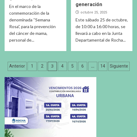
generación
En el marco de la
conmemoración de la
octubre 25, 2025
denominada “Semana
Este sábado 25 de octubre,
Rosa”, para la prevención
de 10:00 a 16:00 horas, se
del cáncer de mama,
llevará a cabo en la Junta
personal de...
Departamental de Rocha...
Paginación
3
…
Anterior
1
2
4
5
6
14
Siguiente
de
entradas