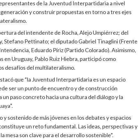
epresentantes de la Juventud Interpartidaria a nivel
u generación y construir propuestas en torno a tres ejes
lateralismo.
apertura del intendente de Rocha, Alejo Umpiérrez; del
Stefano Pettinato; el diputado Gabriel Tinaglini (Frente
a Intendencia, Eduardo Píriz (Partido Colorado). Asimismo,
as en Uruguay, Pablo Ruiz Hiebra, participó como
s desafíos del multilateralismo.
stacó que “la Juventud Interpartidaria es un espacio
uede ser un punto de encuentro y de construcción
un paso concreto hacia una cultura del diálogo y la
uaya”.
o y sostenido de más jóvenes en los debates y espacios
constituye un reto fundamental. Las ideas, perspectivas y
a mesa son clave para el desarrollo sostenible”.