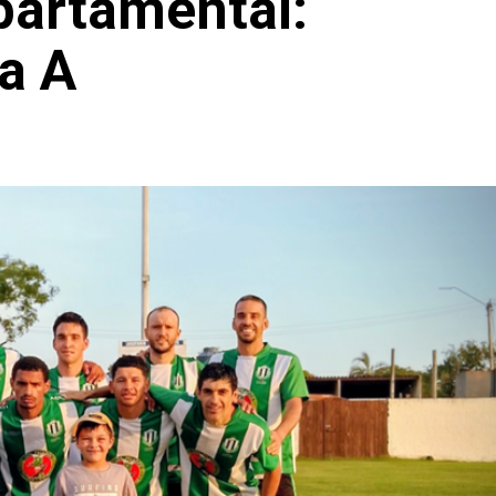
partamental:
la A