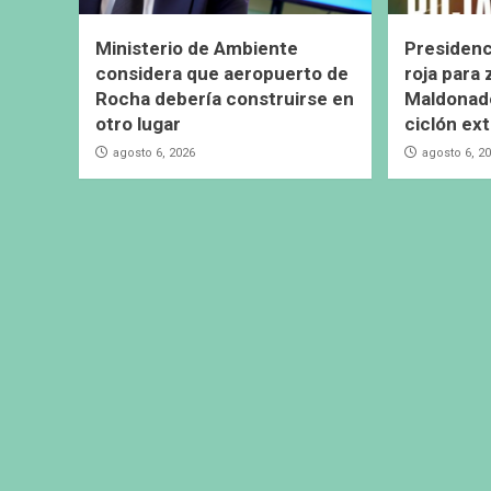
Ministerio de Ambiente
Presidenc
considera que aeropuerto de
roja para
Rocha debería construirse en
Maldonado
otro lugar
ciclón ext
agosto 6, 2026
agosto 6, 2