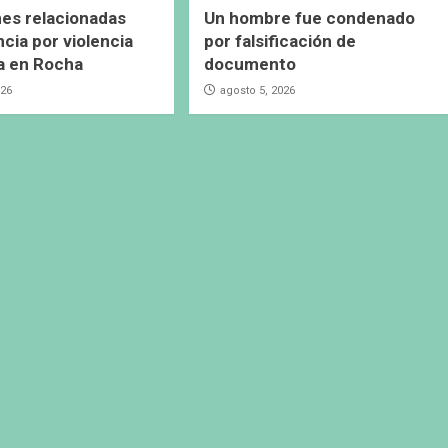
es relacionadas
Un hombre fue condenado
cia por violencia
por falsificación de
a en Rocha
documento
026
agosto 5, 2026