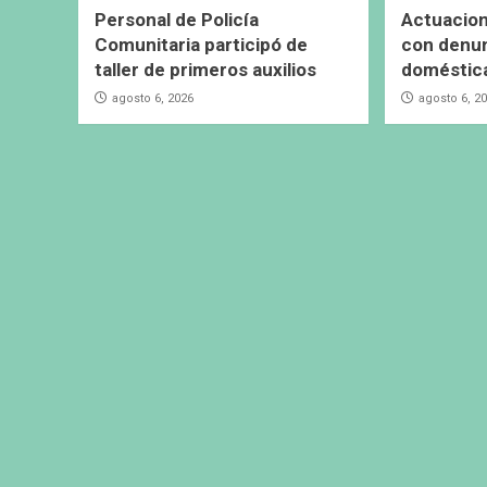
Personal de Policía
Actuacion
Comunitaria participó de
con denun
taller de primeros auxilios
doméstic
agosto 6, 2026
agosto 6, 2