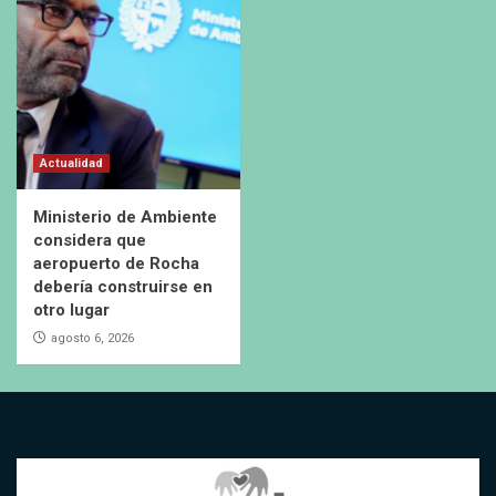
Actualidad
Ministerio de Ambiente
considera que
aeropuerto de Rocha
debería construirse en
otro lugar
agosto 6, 2026