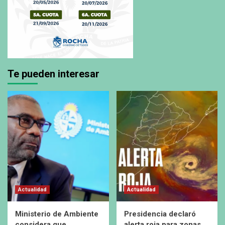
Te pueden interesar
Actualidad
Actualidad
Ministerio de Ambiente
Presidencia declaró
considera que
alerta roja para zonas