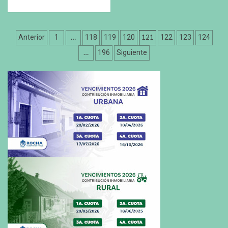
Paginación
…
121
Anterior
1
118
119
120
122
123
124
de
…
196
Siguiente
entradas