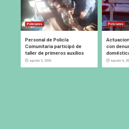
Policiales
Policiales
Personal de Policía
Actuacion
Comunitaria participó de
con denun
taller de primeros auxilios
doméstic
agosto 6, 2026
agosto 6, 2