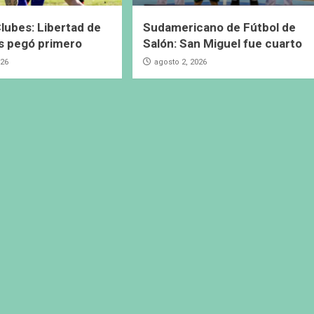
lubes: Libertad de
Sudamericano de Fútbol de
s pegó primero
Salón: San Miguel fue cuarto
026
agosto 2, 2026