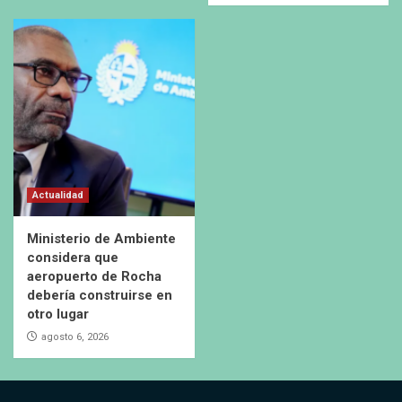
Actualidad
Ministerio de Ambiente
considera que
aeropuerto de Rocha
debería construirse en
otro lugar
agosto 6, 2026