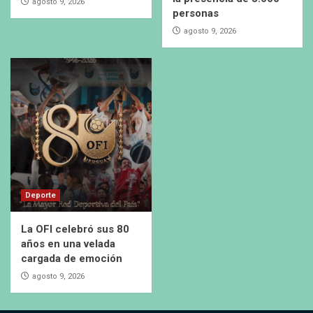
agosto 9, 2026
personas
agosto 9, 2026
Deporte
La OFI celebró sus 80
años en una velada
cargada de emoción
agosto 9, 2026