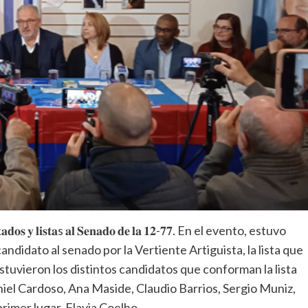
 𝐥𝐢𝐬𝐭𝐚s 𝐚𝐥 𝐒𝐞𝐧𝐚𝐝𝐨 𝐝𝐞 𝐥𝐚 𝟏𝟐-𝟕𝟕. En el evento, estuvo
didato al senado por la Vertiente Artiguista, la lista que
stuvieron los distintos candidatos que conforman la lista
niel Cardoso, Ana Maside, Claudio Barrios, Sergio Muniz,
primer lugar, Flavia Coelho.