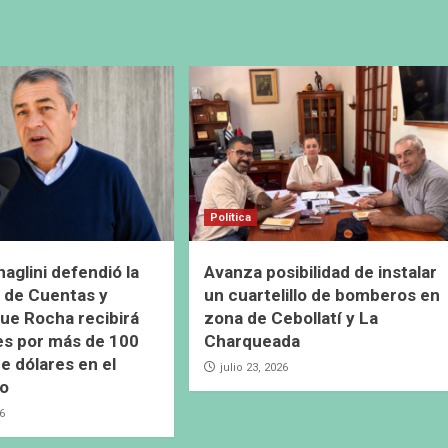
Política
naglini defendió la
Avanza posibilidad de instalar
 de Cuentas y
un cuartelillo de bomberos en
ue Rocha recibirá
zona de Cebollatí y La
es por más de 100
Charqueada
e dólares en el
julio 23, 2026
io
26