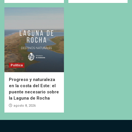
Política
Progreso y naturaleza
en la costa del Este: el
puente necesario sobre
la Laguna de Rocha
agosto 8, 2026