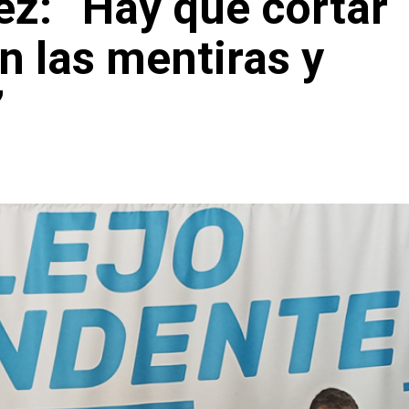
ez: “Hay que cortar
on las mentiras y
”