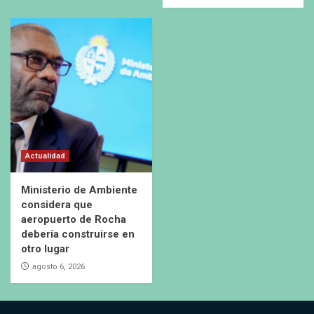
Actualidad
Ministerio de Ambiente
considera que
aeropuerto de Rocha
debería construirse en
otro lugar
agosto 6, 2026