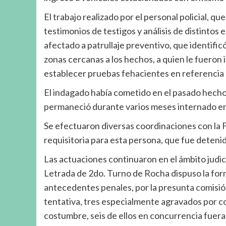
El trabajo realizado por el personal policial, q
testimonios de testigos y análisis de distinto
afectado a patrullaje preventivo, que identif
zonas cercanas a los hechos, a quien le fueron
establecer pruebas fehacientes en referencia al 
El indagado había cometido en el pasado hechos 
permaneció durante varios meses internado en u
Se efectuaron diversas coordinaciones con la Fi
requisitoria para esta persona, 
Las actuaciones continuaron en el ámbito judicia
Letrada de 2do. Turno de Rocha dispuso la form
antecedentes penales, por la presunta comisión
tentativa, tres especialmente agravados por c
costumbre, seis de ellos en concurrencia fuera 