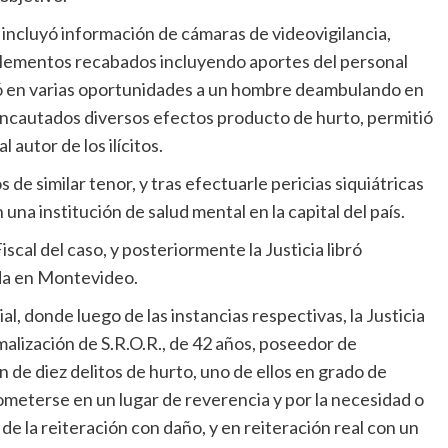
ue incluyó información de cámaras de videovigilancia,
s elementos recabados incluyendo aportes del personal
icó en varias oportunidades a un hombre deambulando en
 incautados diversos efectos producto de hurto, permitió
autor de los ilícitos.
de similar tenor, y tras efectuarle pericias siquiátricas
na institución de salud mental en la capital del país.
scal del caso, y posteriormente la Justicia libró
que fue detenida en Montevideo.
l, donde luego de las instancias respectivas, la Justicia
alización de S.R.O.R., de 42 años, poseedor de
 de diez delitos de hurto, uno de ellos en grado de
ometerse en un lugar de reverencia y por la necesidad o
de la reiteración con daño, y en reiteración real con un