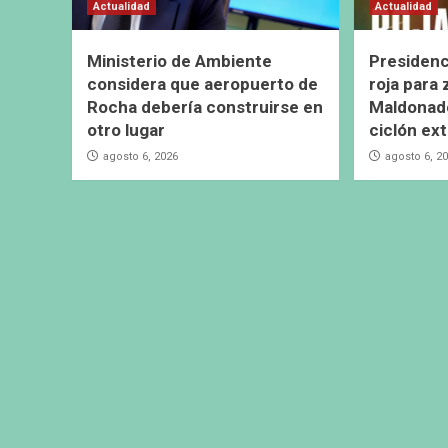
Actualidad
Actualidad
Ministerio de Ambiente
Presidenc
considera que aeropuerto de
roja para
Rocha debería construirse en
Maldonado
otro lugar
ciclón ext
agosto 6, 2026
agosto 6, 2