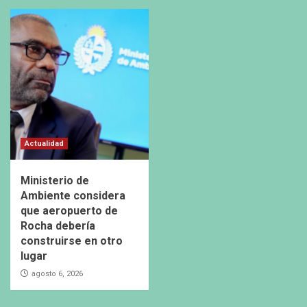
Actualidad
Ministerio de
Ambiente considera
que aeropuerto de
Rocha debería
construirse en otro
lugar
agosto 6, 2026