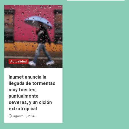
Actualidad
Inumet anuncia la
llegada de tormentas
muy fuertes,
puntualmente
severas, y un ciclón
extratropical
agosto 5, 2026